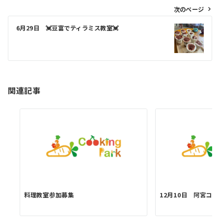
ビ
次のページ
ゲ
6月29日 💓豆富でティラミス教室💓
ー
シ
ョ
ン
関連記事
料理教室参加募集
12月10日 阿宮コ