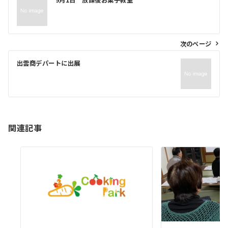
9月1日 放課後お菓子教室
稿
ナ
ビ
次のページ
ゲ
出雲商デパートに出展
ー
シ
ョ
ン
関連記事