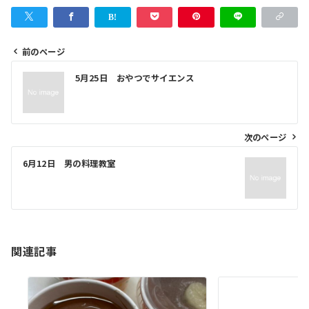
前のページ
投
5月25日 おやつでサイエンス
稿
ナ
ビ
次のページ
ゲ
6月12日 男の料理教室
ー
シ
ョ
ン
関連記事