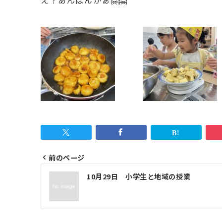
え？あんぱんかぁ🤗🤗
前のページ
投
10月29日 小学生と地域の授業
稿
ナ
ビ