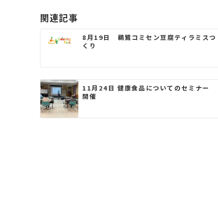
ゲ
関連記事
ー
8月19日 鵜鷺コミセン豆腐ティラミスつ
くり
シ
ョ
ン
11月24日 健康食品についてのセミナー
開催