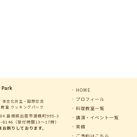
 Park
HOME
プロフィール
雲 多文化共生・国際交流
理教室 クッキングパーク
料理教室一覧
004 島根県出雲市渡橋町995-3
講演・イベント一覧
98-8146（受付時間13～17時）
実績
はお断りしております。
ご予約はこちら