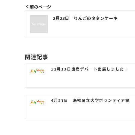
前のページ
投
2月23日 りんごのタタンケーキ
稿
ナ
ビ
ゲ
関連記事
ー
12月13日出商デパート出展しました！
シ
ョ
ン
4月27日 島根県立大学ボランティア論