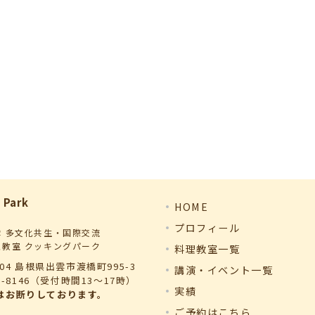
 Park
HOME
プロフィール
雲 多文化共生・国際交流
理教室 クッキングパーク
料理教室一覧
004 島根県出雲市渡橋町995-3
講演・イベント一覧
98-8146（受付時間13～17時）
実績
はお断りしております。
ご予約はこちら