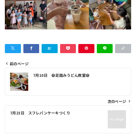
前のページ
投
7月10日 😆足踏みうどん教室😆
稿
ナ
ビ
次のページ
ゲ
7月23日 スフレパンケーキつくり
ー
シ
ョ