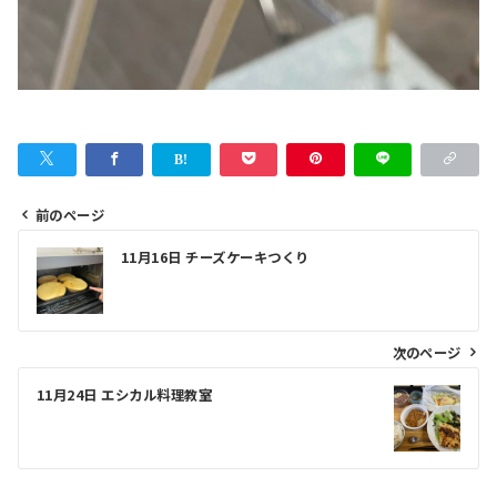
前のページ
投
11月16日 チーズケーキつくり
稿
ナ
ビ
次のページ
ゲ
11月24日 エシカル料理教室
ー
シ
ョ