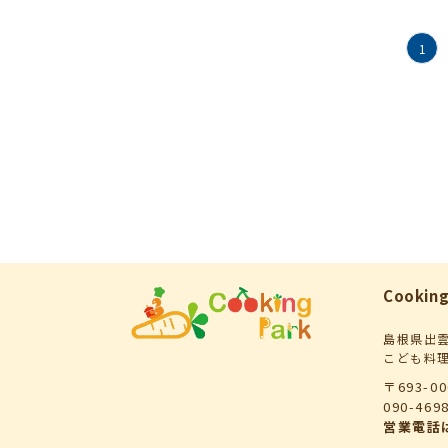
投
1
稿
の
ペ
ー
ジ
送
り
Cooking
島根県出
こども料
〒693-0
090-46
営業電話