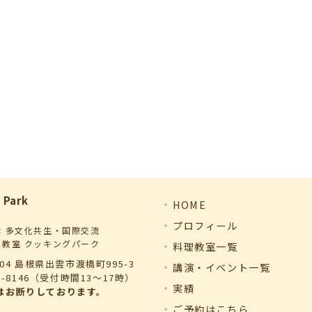
 Park
HOME
プロフィール
雲 多文化共生・国際交流
理教室 クッキングパーク
料理教室一覧
004 島根県出雲市渡橋町995-3
講演・イベント一覧
98-8146（受付時間13～17時）
実績
はお断りしております。
ご予約はこちら