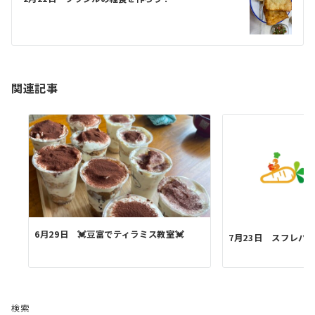
ー
シ
ョ
ン
関連記事
6月29日 💓豆富でティラミス教室💓
7月23日 スフレパ
検索