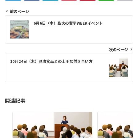
前のページ
投
6月6日（木）島大の留学WEEKイベント
稿
ナ
ビ
次のページ
ゲ
10月24日（木）健康食品との上手な付き合い方
ー
シ
ョ
ン
関連記事